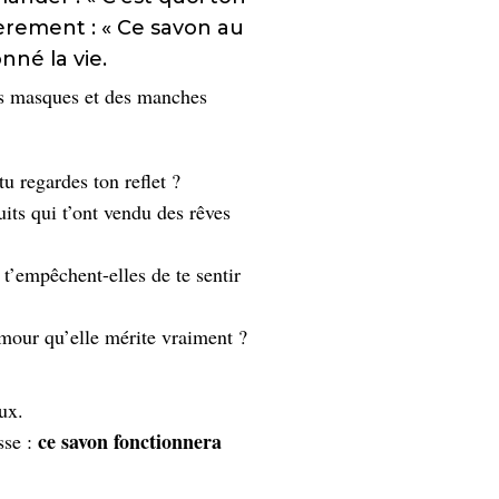
ièrement : « Ce savon au
né la vie.
es masques et des manches
tu regardes ton reflet ?
its qui t’ont vendu des rêves
 t’empêchent-elles de te sentir
’amour qu’elle mérite vraiment ?
ux.
ce savon fonctionnera
sse :