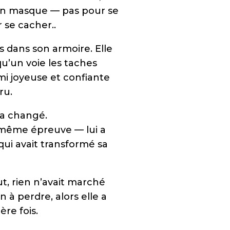
s un masque — pas pour se
 se cacher..
s dans son armoire. Elle
u’un voie les taches
mi joyeuse et confiante
ru.
 a changé.
 même épreuve — lui a
ui avait transformé sa
ut, rien n’avait marché
en à perdre, alors elle a
re fois.