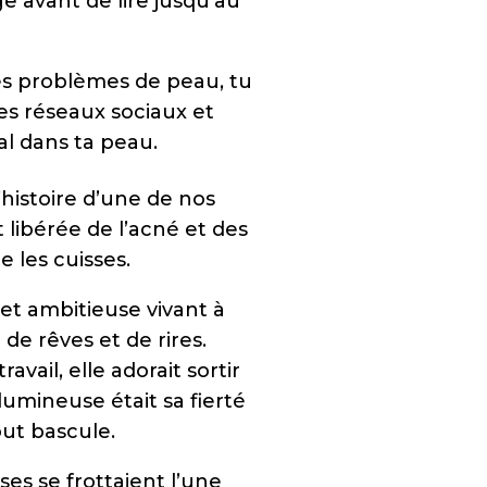
e avant de lire jusqu’au
des problèmes de peau, tu
les réseaux sociaux et
al dans ta peau.
histoire d’une de nos
 libérée de l’acné et des
 les cuisses.
t ambitieuse vivant à
de rêves et de rires.
avail, elle adorait sortir
lumineuse était sa fierté
out bascule.
sses se frottaient l’une