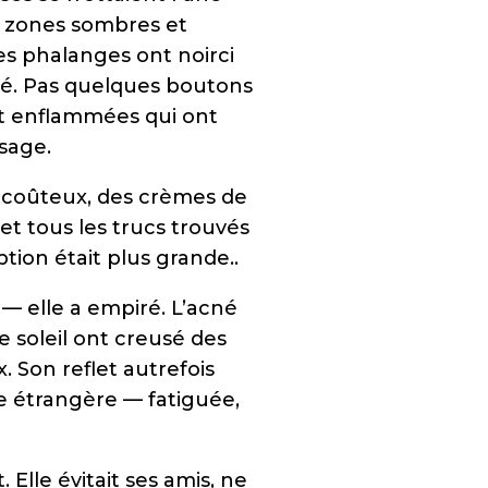
es zones sombres et
es phalanges ont noirci
’acné. Pas quelques boutons
t enflammées qui ont
sage.
s coûteux, des crèmes de
 et tous les trucs trouvés
ption était plus grande..
— elle a empiré. L’acné
e soleil ont creusé des
 Son reflet autrefois
ne étrangère — fatiguée,
. Elle évitait ses amis, ne