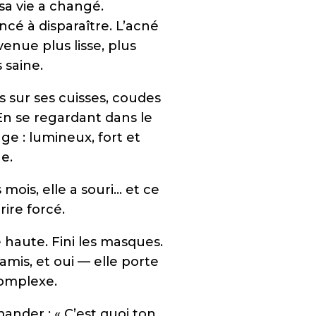
sa vie a changé.
é à disparaître. L’acné
enue plus lisse, plus
 saine.
 sur ses cuisses, coudes
 En se regardant dans le
sage : lumineux, fort et
e.
mois, elle a souri… et ce
rire forcé.
 haute. Fini les masques.
 amis, et oui — elle porte
complexe.
ander : « C’est quoi ton