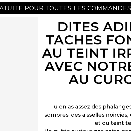
GRATUITE POUR TOUTES LES COMMANDE
DITES AD
TACHES FO
AU TEINT I
AVEC NOTR
AU CUR
Tu en as assez des phalange
sombres, des aisselles noircies
et du teint t