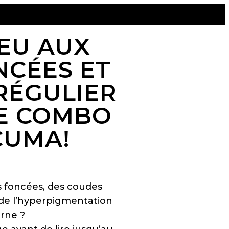
S
IEU AUX
NCÉES ET
RRÉGULIER
E COMBO
CUMA!
s foncées, des coudes
, de l’hyperpigmentation
erne ?